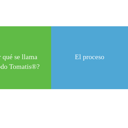
 qué se llama
El proceso
do Tomatis®?