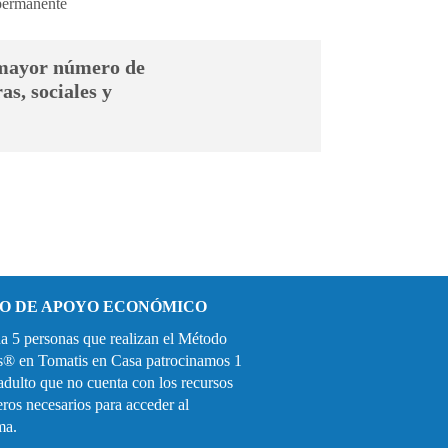
 permanente
l mayor número de
as, sociales y
O DE APOYO ECONÓMICO
a 5 personas que realizan el Método
s
®
en Tomatis en Casa patrocinamos 1
adulto que no cuenta con los recursos
eros necesarios para acceder al
ma.