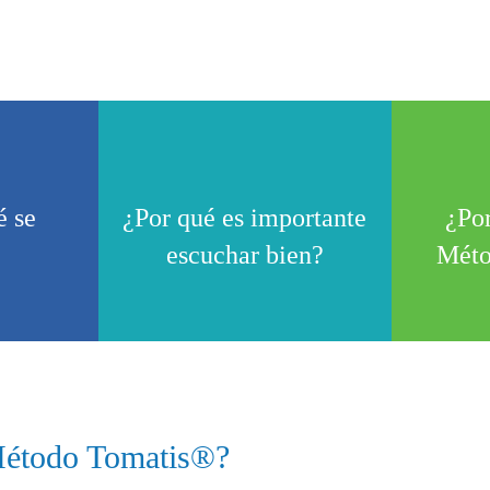
 se
¿Por qué es importante
¿Por
escuchar bien?
Méto
Método Tomatis®?