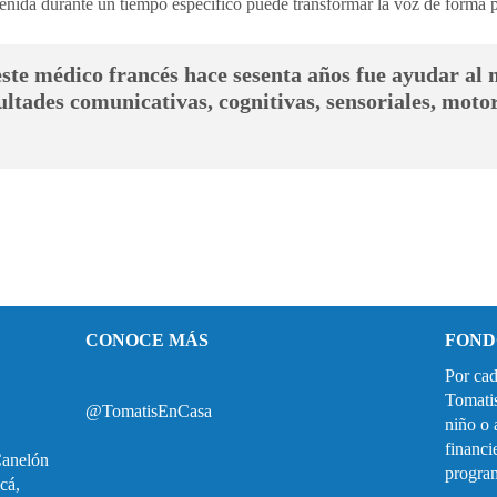
enida durante un tiempo específico puede transformar la voz de forma
este médico francés hace sesenta años fue ayudar a
ultades comunicativas, cognitivas, sensoriales, motor
CONOCE MÁS
FOND
Por cad
Tomati
@TomatisEnCasa
niño o 
financi
Canelón
progra
cá,