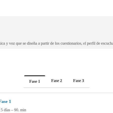
 y voz que se diseña a partir de los cuestionarios, el perfil de escucha 
Fase 2
Fase 3
Fase 1
Fase 1
15 días – 90. min