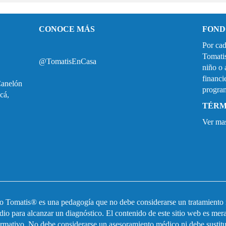
CONOCE MÁS
FOND
Por cad
Tomati
@TomatisEnCasa
niño o 
financi
Canelón
progra
cá,
TÉRM
Ver ma
 Tomatis® es una pedagogía que no debe considerarse un tratamiento
io para alcanzar un diagnóstico. El contenido de este sitio web es me
ormativo. No debe considerarse un asesoramiento médico ni debe sustitui