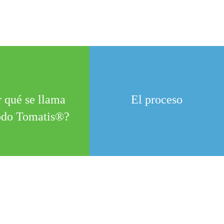
 qué se llama
El proceso
do Tomatis®?