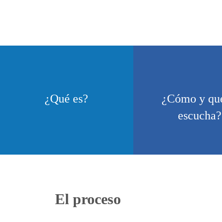
¿Qué es?
¿Cómo y qué
escucha?
El proceso